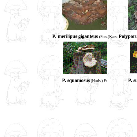
P
.
merilipus
giganteus
Polypor
(Pers.)Karst
P. squamosus
P. s
(Huds.) Fr.