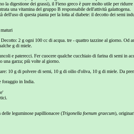
no la digestione dei grassi), il Fieno greco è pure molto utile per ridurre 
ontrata una vitamina del gruppo B responsabile dell'attività galattogena.
ità dell'uso di questa pianta per la lotta al diabete: il decotto dei semi
maturi
Decotto: 2 g ogni 100 cc di acqua. tre - quattro tazzine al giorno. Od 
ualche g di miele.
uncoli e paterecci. Fer cuocere qualche cucchiaio di farina di semi in ac
 una garza; più volte al giorno.
are: 10 g di polvere di semi, 10 g di oilio d'oliva, 10 g di miele. Da pre
 foraggio in India.
e'
tici.
 delle leguminose papillionacee (
Trigonella foenum graecum
), origina