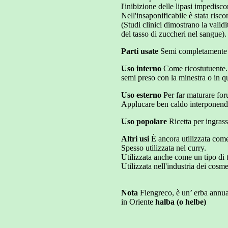
l'inibizione delle lipasi impedisco
Nell'insaponificabile è stata risc
(Studi clinici dimostrano la valid
del tasso di zuccheri nel sangue).
Parti usate
Semi completamente 
Uso interno
Come ricostutuente. 
semi preso con la minestra o in q
Uso esterno
Per far maturare for
Applucare ben caldo interponendo
Uso popolare
Ricetta per ingrass
Altri usi
È ancora utilizzata come
Spesso utilizzata nel curry.
Utilizzata anche come un tipo di t
Utilizzata nell'industria dei cosme
Nota
Fiengreco, è un’ erba annua
in Oriente
halba (o helbe)