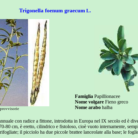
Trigonella foenum graecum
L.
Famiglia
Papillionacee
Nome volgare
Fieno greco
Nome arabo
halba
provvisorie
nnuale con radice a fittone, introdotta in Europa nel IX secolo ed è div
 70-80 cm, è eretto, cilindrico e fistoloso, cioè vuoto internamente, sempl
trifogliate; il picciolo ha due piccole brattee lanceolate alla base; le fog