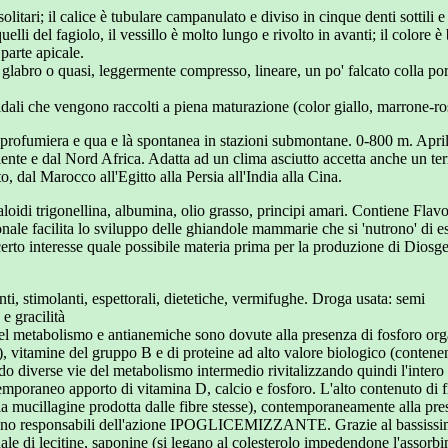
solitari; il calice è tubulare campanulato e diviso in cinque denti sottili e
uelli del fagiolo, il vessillo è molto lungo e rivolto in avanti; il colore 
parte apicale.
 glabro o quasi, leggermente compresso, lineare, un po' falcato colla po
ali che vengono raccolti a piena maturazione (color giallo, marrone-ros
ia profumiera e qua e là spontanea in stazioni submontane. 0-800 m. Apri
nte e dal Nord Africa. Adatta ad un clima asciutto accetta anche un terre
o, dal Marocco all'Egitto alla Persia all'India alla Cina.
loidi trigonellina, albumina, olio grasso, principi amari. Contiene Flavon
nale facilita lo sviluppo delle ghiandole mammarie che si 'nutrono' di es
rto interesse quale possibile materia prima per la produzione di Diosgen
nti, stimolanti, espettorali, dietetiche, vermifughe. Droga usata: semi
e gracilità
el metabolismo e antianemiche sono dovute alla presenza di fosforo organ
, vitamine del gruppo B e di proteine ad alto valore biologico (contenent
do diverse vie del metabolismo intermedio rivitalizzando quindi l'inte
ntemporaneo apporto di vitamina D, calcio e fosforo. L'alto contenuto di fi
a mucillagine prodotta dalle fibre stesse), contemporaneamente alla pres
sono responsabili dell'azione IPOGLICEMIZZANTE. Grazie al bassissimo
tuale di lecitine, saponine (si legano al colesterolo impedendone l'assorbi