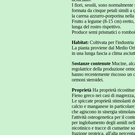
I fiori, sessili, sono normalmente 
formata da cinque petali simili a q
la carena azzurro-porporina nella 
Frutto a legume (8-15 cm) eretto,
lunga del rostro rispettivo.
Produce semi prismatici o romboid
Habitat:
Coltivata per l'industr
La pianta proviene dal Medio Orie
in una lunga fascia a clima asciutt
Sostanze contenute
Mucine, alca
regolatrice della produzione ormo
hanno recentemente riscosso un ce
ormoni steroidei.
Proprietà
Ha proprietà ricostitue
Fieno greco nei casi di magrezza, 
Le spiccate proprietà stimolanti d
calcio e manganese in particolare)
che agiscono in sinergia stimolan
l'attività osteogenetica per il co
per inglobamento degli amidi nell
nicotinico e tracce di cumarine 
frazione proteica, all'alta percen