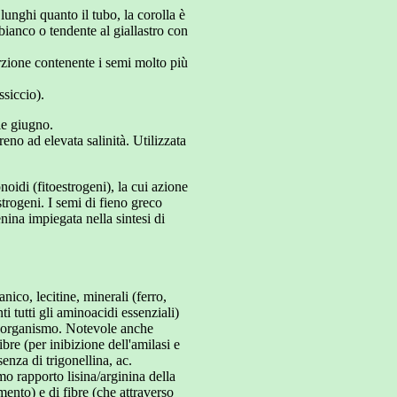
 lunghi quanto il tubo, la corolla è
è bianco o tendente al giallastro con
rzione contenente i semi molto più
siccio).
le giugno.
no ad elevata salinità. Utilizzata
oidi (fitoestrogeni), la cui azione
trogeni. I semi di fieno greco
ina impiegata nella sintesi di
ico, lecitine, minerali (ferro,
i tutti gli aminoacidi essenziali)
ro organismo. Notevole anche
bre (per inibizione dell'amilasi e
enza di trigonellina, ac.
 rapporto lisina/arginina della
mento) e di fibre (che attraverso