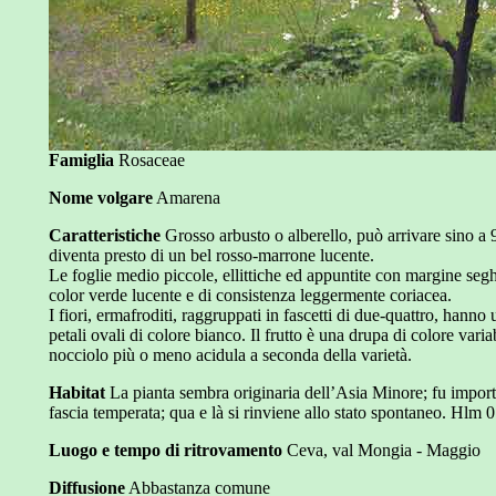
Famiglia
Rosaceae
Nome volgare
Amarena
Caratteristiche
Grosso arbusto o alberello, può arrivare sino a 
diventa presto di un bel rosso-marrone lucente.
Le foglie medio piccole, ellittiche ed appuntite con margine segh
color verde lucente e di consistenza leggermente coriacea.
I fiori, ermafroditi, raggruppati in fascetti di due-quattro, han
petali ovali di colore bianco. Il frutto è una drupa di colore vari
nocciolo più o meno acidula a seconda della varietà.
Habitat
La pianta sembra originaria dell’Asia Minore; fu importat
fascia temperata; qua e là si rinviene allo stato spontaneo. Hlm 0
Luogo e tempo di ritrovamento
Ceva, val Mongia - Maggio
Diffusione
Abbastanza comune