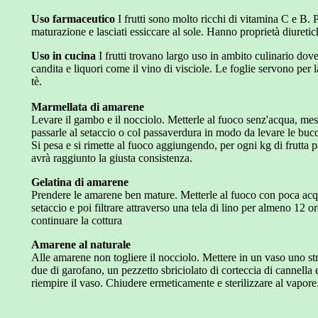
Uso farmaceutico
I frutti sono molto ricchi di vitamina C e B. 
maturazione e lasciati essiccare al sole. Hanno proprietà diuretic
Uso in cucina
I frutti trovano largo uso in ambito culinario dov
candita e liquori come il vino di visciole. Le foglie servono pe
tè.
Marmellata di amarene
Levare il gambo e il nocciolo. Metterle al fuoco senz'acqua, mesc
passarle al setaccio o col passaverdura in modo da levare le buc
Si pesa e si rimette al fuoco aggiungendo, per ogni kg di frutta p
avrà raggiunto la giusta consistenza.
Gelatina di amarene
Prendere le amarene ben mature. Metterle al fuoco con poca acqu
setaccio e poi filtrare attraverso una tela di lino per almeno 12 o
continuare la cottura
Amarene al naturale
Alle amarene non togliere il nocciolo. Mettere in un vaso uno s
due di garofano, un pezzetto sbriciolato di corteccia di cannella 
riempire il vaso. Chiudere ermeticamente e sterilizzare al vapore