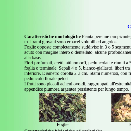
C
Caratteristiche morfologiche
Pianta perenne rampicante,
m. I rami giovani sono erbacei volubili ed angolosi.
Foglie opposte completamente suddivise in 3 o 5 segmenti
acuto con margine intero o dentellato, alcune profondament
alla base.
Fiori profumati, eretti, attinomorfi, peduncolati e riuniti a
foglia o terminale. Sepali 4 o 5, bianco-giallastri, liberi tra
inferiore. Diametro corolla 2-3 cm. Stami numerosi, con fil
peduncolo fiorale pelosi
I frutti sono piccoli acheni ovoidi, raggruppati all'estremi
appendice piumosa argentea persistente per lungo tempo.
Foglie
F