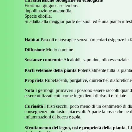
Caratteristiche biologiche ed ecologiche
Fioritura: giugno - settembre.
linpollinazione anemofila.
Specie eliofila.
Si adatta alla maggior parte dei suoli ed è una pianta infest
Habitat
Pascoli e boscaglie senza particolari esigenze in f
Diffusione
Molto comune.
Sostanze contenute
Alcaloidi, saponine, olio essenziale.
Parti velenose della pianta
Potenzialmente tutta la pianta
Proprietà
Rubefacenti, purgative, diuretiche, diaforetiche
Nota
I germogli primaverili possono essere raccolti quando
essere utilizzati cotti come ingredienti di risotti e frittate.
Curiosità
I fusti secchi, poco meno di un centimetro di d
conseguenze piuttosto spiacevoli. A parte la tosse che ne 
infiammazioni di bocca e gola.
Sfruttamento del legno, usi e proprietà delia pianta.
Lia