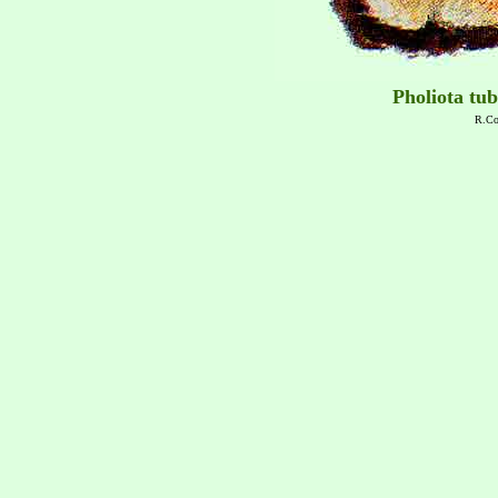
Pholiota tu
R.Co