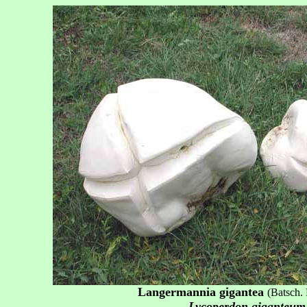
Langermannia gigantea
(Batsch. 
Lycoperdon giganteum