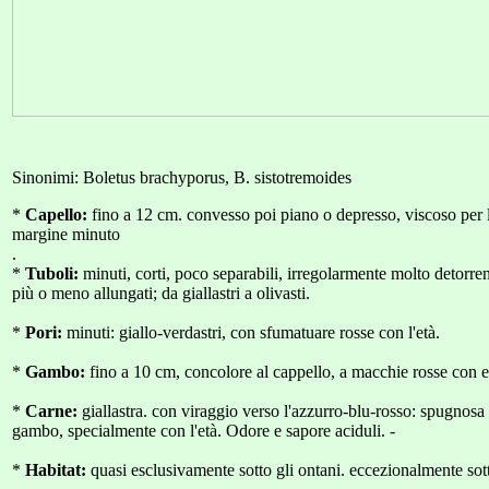
Sinonimi: Boletus brachyporus, B. sistotremoides
*
Capello:
fino a 12 cm. convesso poi piano o depresso, viscoso per l'
margine minuto
.
*
Tuboli:
minuti, corti, poco separabili, irregolarmente molto detorren
più o meno allungati; da giallastri a olivasti.
*
Pori:
minuti: giallo-verdastri, con sfumatuare rosse con l'età.
*
Gambo:
fino a 10 cm, concolore al cappello, a macchie rosse con e
*
Carne:
giallastra. con viraggio verso l'azzurro-blu-rosso: spugnosa
gambo, specialmente con l'età. Odore e sapore aciduli. -
*
Habitat:
quasi esclusivamente sotto gli ontani. eccezionalmente sott